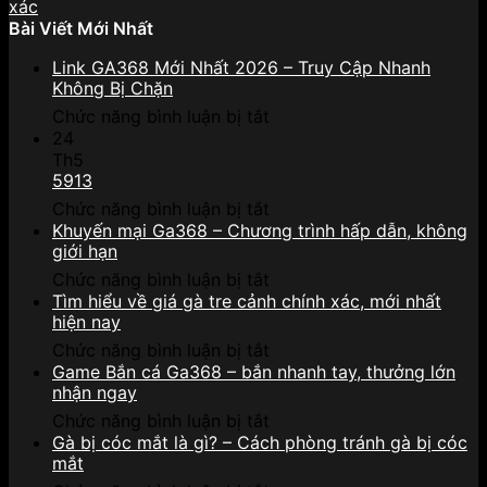
xác
Bài Viết Mới Nhất
Link GA368 Mới Nhất 2026 – Truy Cập Nhanh
Không Bị Chặn
ở
Chức năng bình luận bị tắt
Link
24
GA368
Th5
5913
Mới
Nhất
ở
Chức năng bình luận bị tắt
2026
Khuyến mại Ga368 – Chương trình hấp dẫn, không
–
giới hạn
Truy
ở
Chức năng bình luận bị tắt
Cập
Khuyến
Tìm hiểu về giá gà tre cảnh chính xác, mới nhất
Nhanh
hiện nay
mại
Không
Ga368
ở
Chức năng bình luận bị tắt
Bị
–
Tìm
Game Bắn cá Ga368 – bắn nhanh tay, thưởng lớn
Chặn
Chương
nhận ngay
hiểu
trình
về
ở
Chức năng bình luận bị tắt
hấp
giá
Game
Gà bị cóc mắt là gì? – Cách phòng tránh gà bị cóc
dẫn,
gà
mắt
Bắn
không
tre
cá