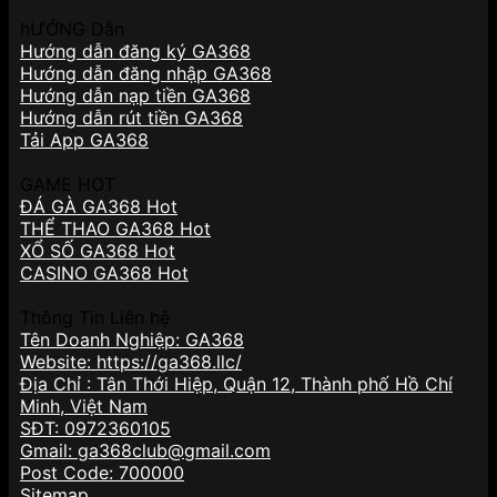
hƯỚNG Dẫn
Hướng dẫn đăng ký GA368
Hướng dẫn đăng nhập GA368
Hướng dẫn nạp tiền GA368
Hướng dẫn rút tiền GA368
Tải App GA368
GAME HOT
ĐÁ GÀ GA368
THỂ THAO GA368
XỔ SỐ GA368
CASINO GA368
Thông Tin Liên hệ
Tên Doanh Nghiệp: GA368
Website: https://ga368.llc/
Địa Chỉ : Tân Thới Hiệp, Quận 12, Thành phố Hồ Chí
Minh, Việt Nam
SĐT: 0972360105
Gmail:
ga368club@gmail.com
Post Code: 700000
Sitemap