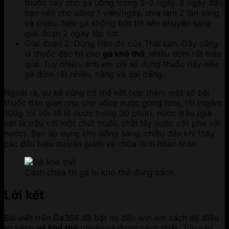
thuốc này cho gà uống trong 2-3 ngày. 2 ngày đầu,
bạn nên cho uống 1 viên/ngày, chia làm 2 lần sáng
và chiều. Nếu gà không bớt thì nên chuyển sang
giai đoạn 2 ngay lập tức.
Giai đoạn 2: Dùng Hen đỏ của Thái Lan. Đây cũng
là thuốc đặc trị cho
gà khó thở
, nhiều đờm rất hiệu
quả. Tuy nhiên, anh em chỉ sử dụng thuốc này nếu
gà đờm rất nhiều, nặng và dai dẳng.
Ngoài ra, sư kê cũng có thể kết hợp thêm một số bài
thuốc dân gian như cho uống nước gừng tươi, tỏi (ngâm
100g tỏi với 10 lít nước trong 30 phút), nước trầu (giã
nát lá trầu với một chút muối, chắt lấy nước cốt pha với
nước). Bạn áp dụng cho uống sáng, chiều đến khi thấy
các dấu hiệu thuyên giảm và chữa lành hoàn toàn.
Cách chữa trị gà bị khó thở đúng cách
Lời kết
Bài viết trên Ga368 đã bật mí đến anh em cách để điều
trị bệnh
gà khó thở
chuẩn và đúng cách nhất. Tùy vào