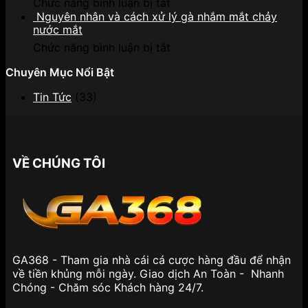
ở
Chức năng bình luận bị tắt
giới
cảnh
Ga368
Gà
Nguyên nhân và cách xử lý gà nhắm mắt chảy
hạn
chính
–
nước mắt
bị
xác,
bắn
cóc
ở
Chức năng bình luận bị tắt
mới
nhanh
mắt
Nguyên
nhất
tay,
là
Chuyên Mục Nổi Bật
nhân
hiện
thưởng
gì?
và
nay
lớn
Tin Tức
(33)
–
cách
nhận
Cách
xử
ngay
phòng
lý
tránh
gà
gà
nhắm
VỀ CHÚNG TÔI
bị
mắt
cóc
chảy
mắt
nước
mắt
GA368 - Tham gia nhà cái cá cược hàng đầu để nhận
về tiền khủng mỗi ngày. Giao dịch An Toàn - Nhanh
Chóng - Chăm sóc Khách hàng 24/7.