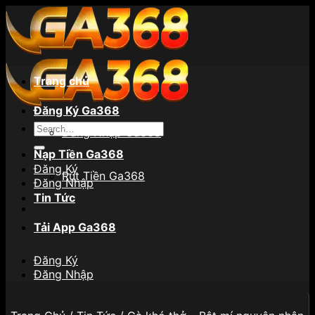
Skip
to
content
Trang chủ
Đăng Ký Ga368
Đăng Nhập Ga368
Nạp Tiền Ga368
Đăng Ký
Rút Tiền Ga368
Đăng Nhập
Tin Tức
Tải App Ga368
Đăng Ký
Đăng Nhập