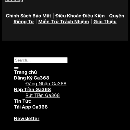
Chính Sách Bảo Mật
|
Điều Khoản Điều Kiện
|
Quyền
Riêng Tư
|
Miễn Trừ Trách Nhiệm
|
Giới Thiệu
Copyright 2026 ©
Bản Quyền Thuộc Về An An |
Ga368.club
Trang chủ
Đăng Ký Ga368
Đăng Nhập Ga368
Nạp Tiền Ga368
Rút Tiền Ga368
Tin Tức
Tải App Ga368
WooCommerce not Found
Newsletter