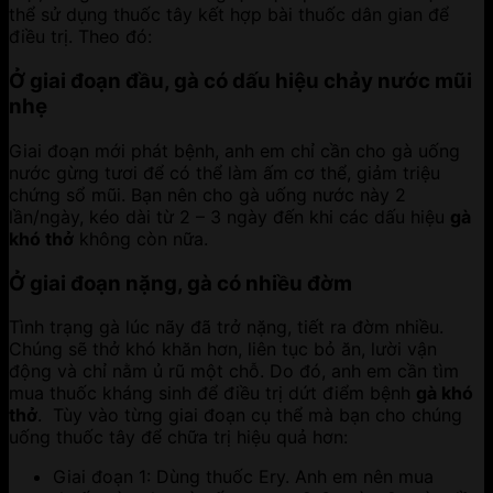
thể sử dụng thuốc tây kết hợp bài thuốc dân gian để
điều trị. Theo đó:
Ở giai đoạn đầu, gà có dấu hiệu chảy nước mũi
nhẹ
Giai đoạn mới phát bệnh, anh em chỉ cần cho gà uống
nước gừng tươi để có thể làm ấm cơ thể, giảm triệu
chứng sổ mũi. Bạn nên cho gà uống nước này 2
lần/ngày, kéo dài từ 2 – 3 ngày đến khi các dấu hiệu
gà
khó thở
không còn nữa.
Ở giai đoạn nặng, gà có nhiều đờm
Tình trạng gà lúc nãy đã trở nặng, tiết ra đờm nhiều.
Chúng sẽ thở khó khăn hơn, liên tục bỏ ăn, lười vận
động và chỉ nằm ủ rũ một chỗ. Do đó, anh em cần tìm
mua thuốc kháng sinh để điều trị dứt điểm bệnh
gà khó
thở
. Tùy vào từng giai đoạn cụ thể mà bạn cho chúng
uống thuốc tây để chữa trị hiệu quả hơn:
Giai đoạn 1: Dùng thuốc Ery. Anh em nên mua