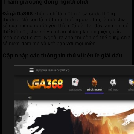
Tham gia cộng đồng người chơi
Đá gà Ga368
không chỉ là một nơi cà cược thông
thường. Nó còn là một môi trường giao lưu, là nơi chia
sẻ của những người yêu thích đá gà, Tại đây, anh em có
thể kết nối, chia sẻ với nhau những kinh nghiệm, các
mẹo để đặt cược. Ngoài ra anh em còn có thể cùng chia
sẻ niềm đam mê và kết bạn với mọi miền.
Cập nhập các thông tin thú vị bên lề giải đấu