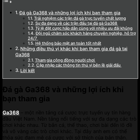
Đá gà Ga368 và những lợi ích khi bạn tham gia
Trải nghiệm các trận đá gà trực tuyến chất lượng
Sự đa dạng về các trận đấu tại đá gà Ga368
Tỷ lệ đặt cược hấp dẫn cùng với nhiều ưu đãi khủng
Đội ngũ chăm sóc khách hàng chuyên nghiệp, hỗ trợ
24/7
Hệ thống bảo mật an toàn tốt nhất
Những điều thú vị khác khi bạn tham gia đá gà tại
Ga368
Tham gia cộng đồng người chơi
Cập nhập các thông tin thú vị bên lề giải đấu
Lời kết
Đá gà Ga368 và những lợi ích khi
bạn tham gia
Ga368
– một nền tảng cá cược trực tuyến uy tín hàng
đầu Việt Nam. Nền tảng nổi tiếng với sự đa dạng các trò
chơi khác nhau. Từ bắn cá, thể thao, chơi bài đến lô đề
và vô vàng các trò chơi khác. Tại đây anh em có thể
thỏa sức đam mê cá cược với sở thích của bản thân.