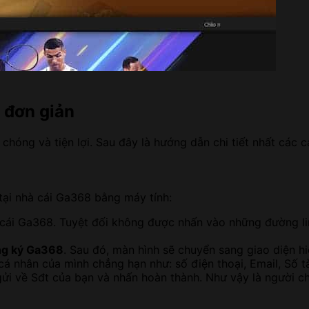
 đơn giản
hóng và tiện lợi. Sau đây là hướng dẫn chi tiết nhất các 
tại nhà cái Ga368 bằng máy tính:
cái Ga368. Tuyệt đối không được nhấn vào những đường lin
ng ký Ga368
. Sau đó, màn hình sẽ chuyển sang giao diện hi
cá nhân của mình chẳng hạn như: số điện thoại, Email, Số
gửi về Sđt của bạn và nhấn hoàn thành. Như vậy là người c