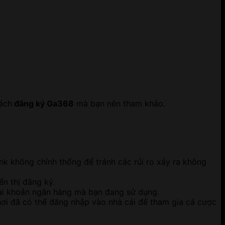
cách
đăng ký Ga368
mà bạn nên tham khảo.
k không chính thống để tránh các rủi ro xảy ra không
ển thị đăng ký.
 tài khoản ngân hàng mà bạn đang sử dụng.
hơi đã có thể đăng nhập vào nhà cái để tham gia cá cược