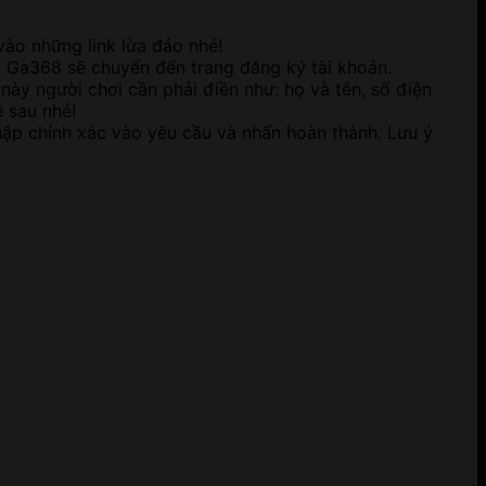
vào những link lừa đảo nhé!
i Ga368 sẽ chuyển đến trang đăng ký tài khoản.
này người chơi cần phải điền như: họ và tên, số điện
ề sau nhé!
hập chính xác vào yêu cầu và nhấn hoàn thành. Lưu ý