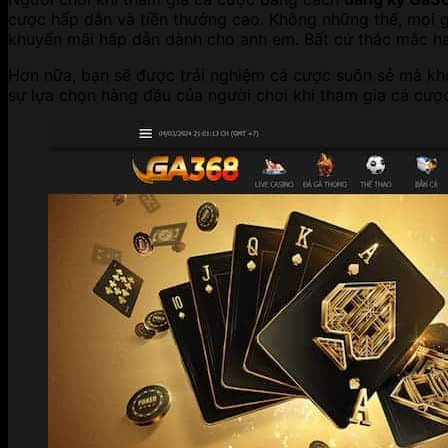
cược hấp dẫn và tiền thưởng cao. Không những thế, mọi g
khuyến mãi hấp dẫn dành cho anh em. Bất cứ thắc mắc ha
Hơn nữa, bạn sẽ được trải nghiệm cá cược suôn sẻ mà khôn
sự lựa chọn hàng đầu của người chơi khi tham gia cá cược