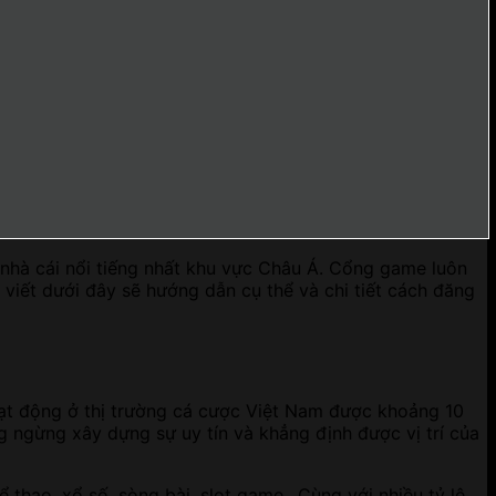
 nhà cái nổi tiếng nhất khu vực Châu Á. Cổng game luôn
viết dưới đây sẽ hướng dẫn cụ thể và chi tiết cách đăng
oạt động ở thị trường cá cược Việt Nam được khoảng 10
ngừng xây dựng sự uy tín và khẳng định được vị trí của
ể thao, xổ số, sòng bài, slot game…Cùng với nhiều tỷ lệ