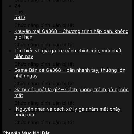
Link
24
GA368
Th5
5913
Mới
Nhất
ở
Chức năng bình luận bị tắt
2026
Khuyến mại Ga368 – Chương trình hấp dẫn, không
–
giới hạn
Truy
ở
Chức năng bình luận bị tắt
Cập
Khuyến
Tìm hiểu về giá gà tre cảnh chính xác, mới nhất
Nhanh
hiện nay
mại
Không
Ga368
ở
Chức năng bình luận bị tắt
Bị
–
Tìm
Game Bắn cá Ga368 – bắn nhanh tay, thưởng lớn
Chặn
Chương
nhận ngay
hiểu
trình
về
ở
Chức năng bình luận bị tắt
hấp
giá
Game
Gà bị cóc mắt là gì? – Cách phòng tránh gà bị cóc
dẫn,
gà
mắt
Bắn
không
tre
cá
ở
Chức năng bình luận bị tắt
giới
cảnh
Ga368
Gà
Nguyên nhân và cách xử lý gà nhắm mắt chảy
hạn
chính
–
nước mắt
bị
xác,
bắn
cóc
ở
Chức năng bình luận bị tắt
mới
nhanh
mắt
Nguyên
nhất
tay,
là
Chuyên Mục Nổi Bật
nhân