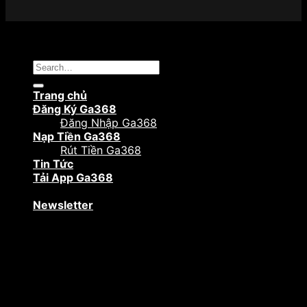
Copyright 2026 ©
Bản Quyền Thuộc Về An An |
Ga368.club
Trang chủ
Đăng Ký Ga368
Đăng Nhập Ga368
Nạp Tiền Ga368
Rút Tiền Ga368
Tin Tức
Tải App Ga368
WooCommerce not Found
Newsletter