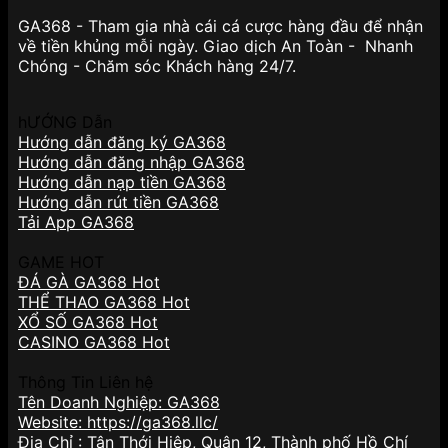
GA368 - Tham gia nhà cái cá cược hàng đầu để nhận
về tiền khủng mỗi ngày. Giao dịch An Toàn - Nhanh
Chóng - Chăm sóc Khách hàng 24/7.
hƯỚNG Dẫn
Hướng dẫn đăng ký GA368
Hướng dẫn đăng nhập GA368
Hướng dẫn nạp tiền GA368
Hướng dẫn rút tiền GA368
Tải App GA368
GAME HOT
ĐÁ GÀ GA368
THỂ THAO GA368
XỔ SỐ GA368
CASINO GA368
Thông Tin Liên hệ
Tên Doanh Nghiệp: GA368
Website: https://ga368.llc/
Địa Chỉ : Tân Thới Hiệp, Quận 12, Thành phố Hồ Chí