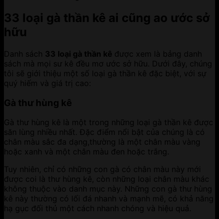
33 loại gà thần kê ai cũng ao ước sở
hữu
Danh sách
33 loại gà thần kê
được xem là bảng danh
sách mà mọi sư kê đều mơ ước sở hữu. Dưới đây, chúng
tôi sẽ giới thiệu một số loại gà thần kê đặc biệt, với sự
quý hiếm và giá trị cao:
Gà thư hùng kê
Gà thư hùng kê là một trong những loại gà thần kê được
săn lùng nhiều nhất. Đặc điểm nổi bật của chúng là có
chân màu sắc đa dạng,thường là một chân màu vàng
hoặc xanh và một chân màu đen hoặc trắng.
Tuy nhiên, chỉ có những con gà có chân màu này mới
được coi là thư hùng kê, còn những loại chân màu khác
không thuộc vào danh mục này. Những con gà thư hùng
kê này thường có lối đá nhanh và mạnh mẽ, có khả năng
hạ gục đối thủ một cách nhanh chóng và hiệu quả.