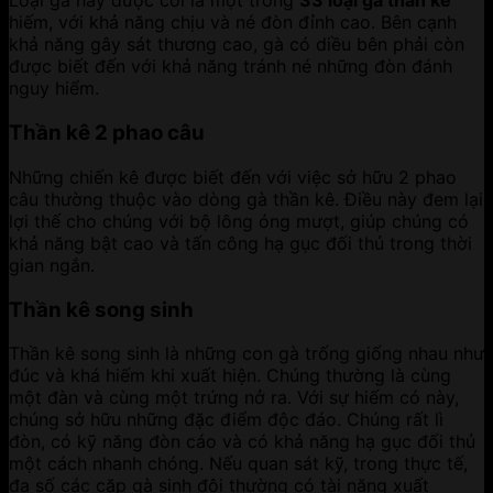
Loại gà này được coi là một trong
33 loại gà thần kê
hiếm, với khả năng chịu và né đòn đỉnh cao. Bên cạnh
khả năng gây sát thương cao, gà có diều bên phải còn
được biết đến với khả năng tránh né những đòn đánh
nguy hiểm.
Thần kê 2 phao câu
Những chiến kê được biết đến với việc sở hữu 2 phao
câu thường thuộc vào dòng gà thần kê. Điều này đem lại
lợi thế cho chúng với bộ lông óng mượt, giúp chúng có
khả năng bật cao và tấn công hạ gục đối thủ trong thời
gian ngắn.
Thần kê song sinh
Thần kê song sinh là những con gà trống giống nhau như
đúc và khá hiếm khi xuất hiện. Chúng thường là cùng
một đàn và cùng một trứng nở ra. Với sự hiếm có này,
chúng sở hữu những đặc điểm độc đáo. Chúng rất lì
đòn, có kỹ năng đòn cáo và có khả năng hạ gục đối thủ
một cách nhanh chóng. Nếu quan sát kỹ, trong thực tế,
đa số các cặp gà sinh đôi thường có tài năng xuất