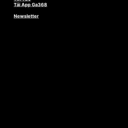
Tải App Ga368
WooCommerce not Found
Newsletter