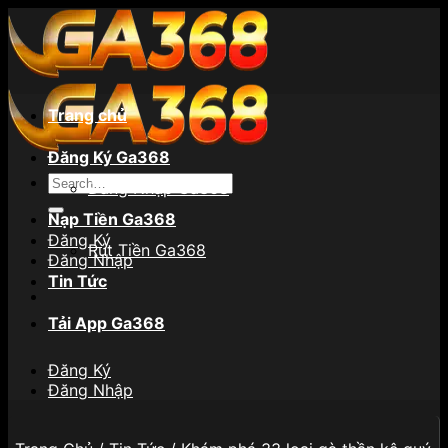
Skip
to
content
Trang chủ
Đăng Ký Ga368
Đăng Nhập Ga368
Nạp Tiền Ga368
Đăng Ký
Rút Tiền Ga368
Đăng Nhập
Tin Tức
Tải App Ga368
Đăng Ký
Đăng Nhập