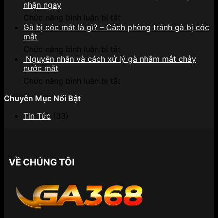
Chương
nhận ngay
hiểu
trình
về
ở
Chức năng bình luận bị tắt
hấp
giá
Game
Gà bị cóc mắt là gì? – Cách phòng tránh gà bị cóc
dẫn,
gà
mắt
Bắn
không
tre
cá
ở
Chức năng bình luận bị tắt
giới
cảnh
Ga368
Gà
Nguyên nhân và cách xử lý gà nhắm mắt chảy
hạn
chính
–
nước mắt
bị
xác,
bắn
cóc
ở
Chức năng bình luận bị tắt
mới
nhanh
mắt
Nguyên
nhất
tay,
là
Chuyên Mục Nổi Bật
nhân
hiện
thưởng
gì?
và
nay
lớn
Tin Tức
(33)
–
cách
nhận
Cách
xử
ngay
phòng
lý
tránh
gà
gà
nhắm
VỀ CHÚNG TÔI
bị
mắt
cóc
chảy
mắt
nước
mắt