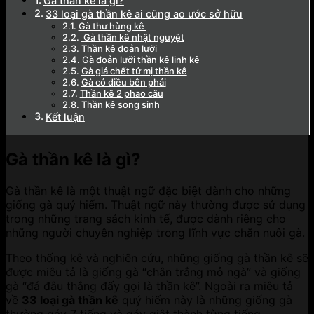
Gà thần kê là gì?
33 loại gà thần kê ai cũng ao ước sở hữu
Gà thư hùng kê
Gà thần kê nhật nguyệt
Thần kê đoản lưỡi
Gà đoản lưỡi thần kê linh kê
Gà giả chết tử mị thần kê
Gà có diều bên phải
Thần kê 2 phao câu
Thần kê song sinh
Kết luận
Gà thần kê là gì?
Gà thần kê là một thuật ngữ đặc biệt dành cho những
giống gà quý hiếm. Thuật ngữ này thường được sử dụng
trong những trang sách kinh tế, được dành riêng cho
những người chuyên nghiệp trong lĩnh vực chăn nuôi gà.
Theo thống kê và nghiên cứu, những giống gà thần kê sẽ
được miêu tả là giống gà “chân trắng mỏ ngà” và giống
gà “đá đâu thắng đấy gọi là thần kê”. Ngoài ra miêu tả
về
33 loại gà thần kê
quý hiếm này là những giống gà